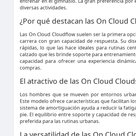
entrenar en el gimnasio. La gran preferencia por e
diversas actividades.
¿Por qué destacan las On Cloud C
Las On Cloud Cloudflow suelen ser la primera op
carrera con gran capacidad de respuesta. Su dise
rápidas, lo que las hace ideales para rutinas c
calzado que les brinde soporte para entrenamiento
capacidad para ofrecer una experiencia dinámic
compras.
El atractivo de las On Cloud Cloud
Los hombres que se mueven por entornos urba
Este modelo ofrece características que facilitan lo
sistema de amortiguación ayuda a reducir la fati
pie. El equilibrio entre soporte y capacidad de re
preferida para las rutinas urbanas.
La versatilidad de las On Cloud C