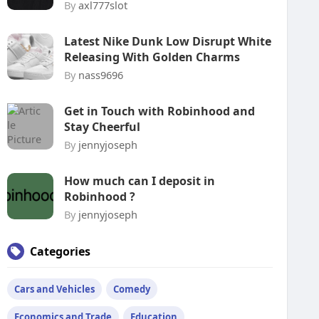
By
axl777slot
Latest Nike Dunk Low Disrupt White
Releasing With Golden Charms
By
nass9696
Get in Touch with Robinhood and
Stay Cheerful
By
jennyjoseph
How much can I deposit in
Robinhood ?
By
jennyjoseph
Categories
Cars and Vehicles
Comedy
Economics and Trade
Education