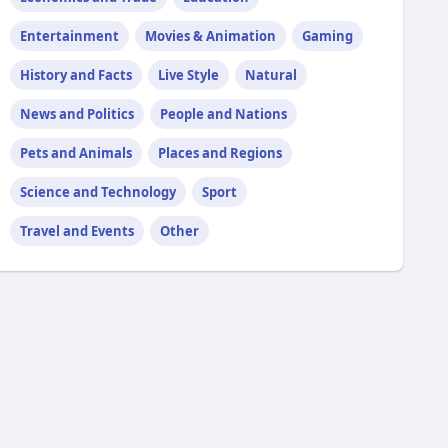
Entertainment
Movies & Animation
Gaming
History and Facts
Live Style
Natural
News and Politics
People and Nations
Pets and Animals
Places and Regions
Science and Technology
Sport
Travel and Events
Other