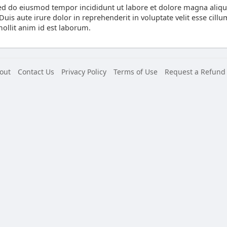
 sed do eiusmod tempor incididunt ut labore et dolore magna aliq
is aute irure dolor in reprehenderit in voluptate velit esse cillum
mollit anim id est laborum.
out
Contact Us
Privacy Policy
Terms of Use
Request a Refund