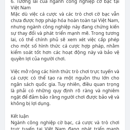
6. Tương lai của ngành công nghiệp cờ bạc tại
Việt Nam
Mặc dù việc cá cược và các trò chơi cờ bạc vẫn
chưa được hợp pháp hóa hoàn toàn tại Việt Nam,
nhưng ngành công nghiệp này đang chứng kiến
sự thay đổi và phát triển mạnh mẽ. Trong tương
lai, có thể chính phủ sẽ xem xét việc cấp phép
cho một số hình thức cá cược hợp pháp, nhằm
kiểm soát tốt hơn các hoạt động này và bảo vệ
quyền lợi của người chơi.
Việc mở rộng các hình thức trò chơi trực tuyến và
cá cược có thể tạo ra một nguồn thu lớn cho
ngân sách quốc gia. Tuy nhiên, điều quan trọng
là phải có những quy định rõ ràng và nghiêm
ngặt để đảm bảo rằng người chơi được bảo vệ và
không bị lợi dụng.
Kết luận
Ngành công nghiệp cờ bạc, cá cược và trò chơi
trực tuyến tại Việt Nam đang phát triển mạnh