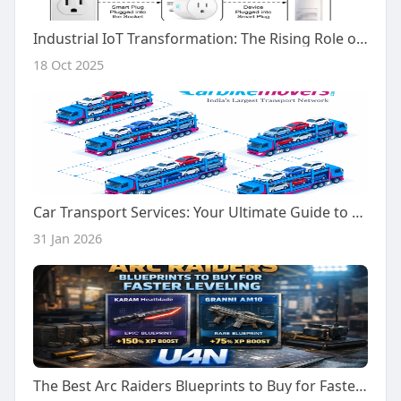
Industrial IoT Transformation: The Rising Role of Zigbee IoT Gateways
18 Oct 2025
Car Transport Services: Your Ultimate Guide to Safe and Reliable Vehicle Relocation
31 Jan 2026
The Best Arc Raiders Blueprints to Buy for Faster Leveling