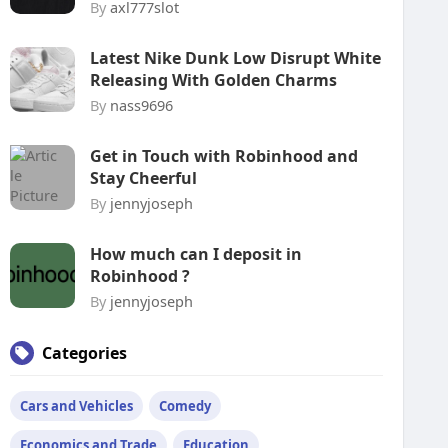
By
axl777slot
Latest Nike Dunk Low Disrupt White
Releasing With Golden Charms
By
nass9696
Get in Touch with Robinhood and
Stay Cheerful
By
jennyjoseph
How much can I deposit in
Robinhood ?
By
jennyjoseph
Categories
Cars and Vehicles
Comedy
Economics and Trade
Education