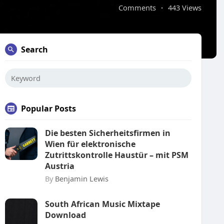
Comments
·
443 Views
Search
Popular Posts
Die besten Sicherheitsfirmen in
Wien für elektronische
Zutrittskontrolle Haustür – mit PSM
Austria
By
Benjamin Lewis
South African Music Mixtape
Download