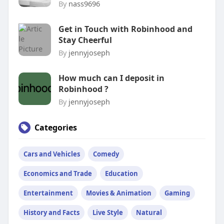
By
nass9696
Get in Touch with Robinhood and
Stay Cheerful
By
jennyjoseph
How much can I deposit in
Robinhood ?
By
jennyjoseph
Categories
Cars and Vehicles
Comedy
Economics and Trade
Education
Entertainment
Movies & Animation
Gaming
History and Facts
Live Style
Natural