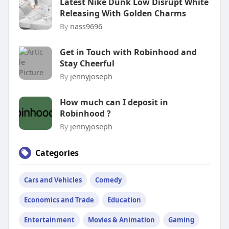
Latest Nike Dunk Low Disrupt White
Releasing With Golden Charms
By
nass9696
Get in Touch with Robinhood and
Stay Cheerful
By
jennyjoseph
How much can I deposit in
Robinhood ?
By
jennyjoseph
Categories
Cars and Vehicles
Comedy
Economics and Trade
Education
Entertainment
Movies & Animation
Gaming