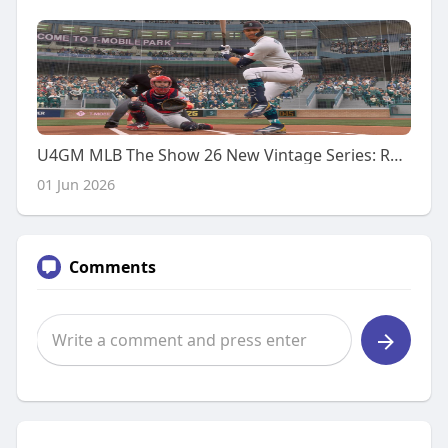
U4GM MLB The Show 26 New Vintage Series: Rewards and Best Cards
01 Jun 2026
Comments