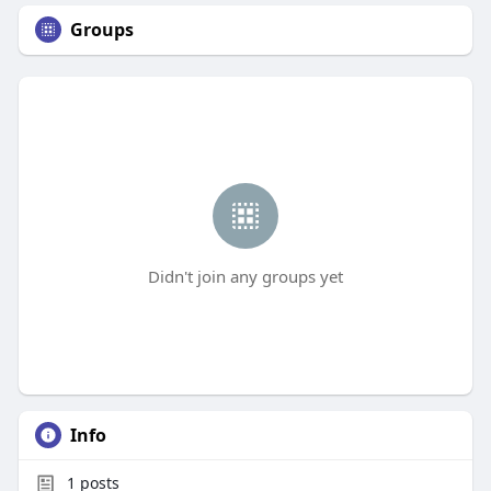
Groups
Didn't join any groups yet
Info
1
posts