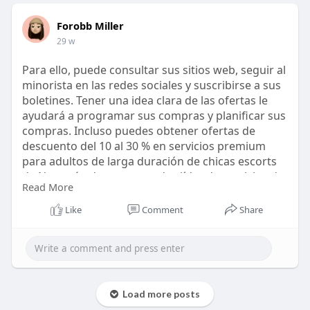
Forobb Miller
29 w
Para ello, puede consultar sus sitios web, seguir al
minorista en las redes sociales y suscribirse a sus
boletines. Tener una idea clara de las ofertas le
ayudará a programar sus compras y planificar sus
compras. Incluso puedes obtener ofertas de
descuento del 10 al 30 % en servicios premium
para adultos de larga duración de chicas escorts
de Neuquén de un proveedor líder de servicios de
Read More
entretenimiento para adultos.
https://accesoalainformacion.o....rg/como-
Like
Comment
Share
mantenerse-a
Load more posts