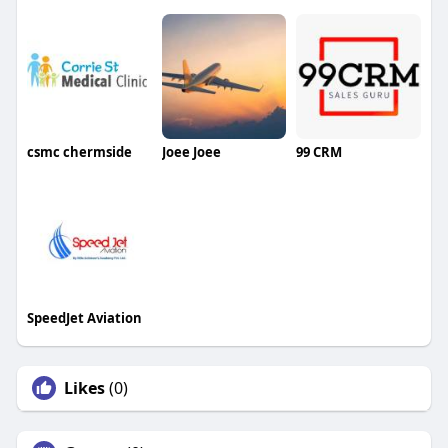
csmc chermside
Joee Joee
99 CRM
SpeedJet Aviation
Likes
(0)