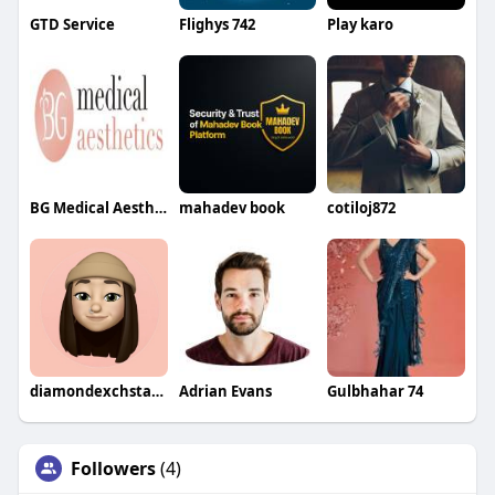
GTD Service
Flighys 742
Play karo
BG Medical Aesthetics and Beautiful Glow A Luxury Med Spa Beauty Spa at Hilton
mahadev book
cotiloj872
diamondexchstarplay
Adrian Evans
Gulbhahar 74
Followers
(4)