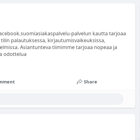
facebook.suomiasiakaspalvelu-palvelun kautta tarjoaa
ilin palautuksessa, kirjautumisvaikeuksissa,
ngelmissa. Asiantunteva tiimimme tarjoaa nopeaa ja
aa odottelua
mment
Share