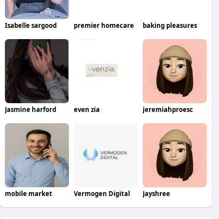
Isabelle sargood
premier homecare
baking pleasures
Jasmine harford
even zia
jeremiahproesc
mobile market
Vermogen Digital
Jayshree