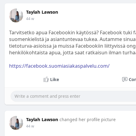
Taylah Lawson
44 w
Tarvitsetko apua Facebookin käytössä? Facebook tuki 
suomenkielistä ja asiantuntevaa tukea. Autamme sinua t
tietoturva-asioissa ja muissa Facebookiin liittyvissä o
henkilökohtaista apua, jotta saat ratkaisun ilman turh
https://facebook.suomiasiakaspalvelu.com/
Like
Co
Taylah Lawson
changed her profile picture
44 w