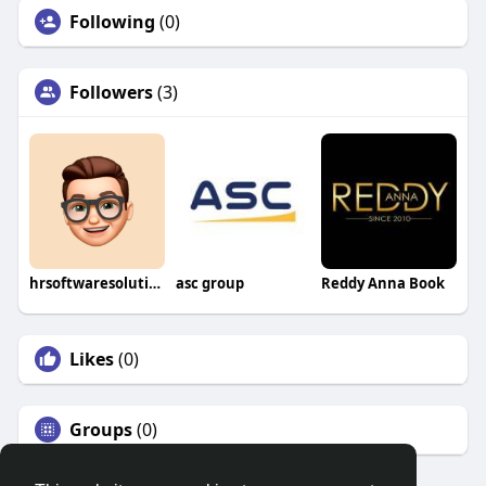
Following
(0)
Followers
(3)
hrsoftwaresolution
asc group
Reddy Anna Book
Likes
(0)
Groups
(0)